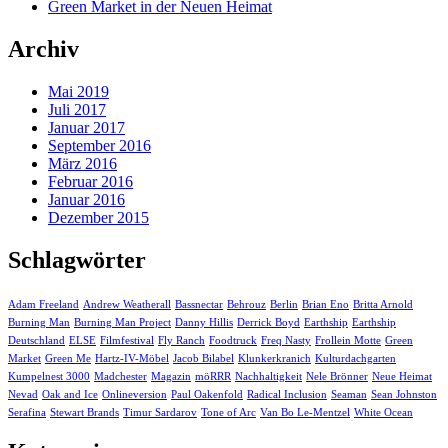
Green Market in der Neuen Heimat
Archiv
Mai 2019
Juli 2017
Januar 2017
September 2016
März 2016
Februar 2016
Januar 2016
Dezember 2015
Schlagwörter
Adam Freeland
Andrew Weatherall
Bassnectar
Behrouz
Berlin
Brian Eno
Britta Arnold
Burning Man
Burning Man Project
Danny Hillis
Derrick Boyd
Earthship
Earthship
Deutschland
ELSE
Filmfestival
Fly Ranch
Foodtruck
Freq Nasty
Frollein Motte
Green
Market
Green Me
Hartz-IV-Möbel
Jacob Bilabel
Klunkerkranich
Kulturdachgarten
Kumpelnest 3000
Madchester
Magazin
möRRR
Nachhaltigkeit
Nele Brönner
Neue Heimat
Nevad
Oak and Ice
Onlineversion
Paul Oakenfold
Radical Inclusion
Seaman
Sean Johnston
Serafina
Stewart Brands
Timur Sardarov
Tone of Arc
Van Bo Le-Mentzel
White Ocean