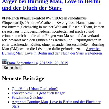
Ärger bei Burning Man, Love in Berlin
und der Fluch der Stars
#FlyRanch #PaulOakenfold #WhiteOceanVandalismus
#SuperstarDjs #AndrewWeatherall Zwei grosse Namen tauchten
vor kurzem gleichzeitig in meiner Welt auf. Einst ein Team, kamen
sie jetzt aus grundverschiedenen Kontexten auf mich zu und
erinnerten mich an die alten Fragen von Masse und Ausverkauf –
wie bewahrt man den Funken des Reinen und Ursprünglichen in
einer wachsenden Kultur, ohne jemanden auszuschließen. Burning
Man (BM) schien die Lösungen dafür gefunden zu …
Ärger bei
Burning Man, Love in Berlin und der Fluch der Stars
weiterlesen
Franzi
September 14, 2016
Mai 20, 2019
Seitenleiste
Neueste Beiträge
Quo Vadis Urban Gardening?
Forever Now: Es geht auch länger.
Faszination Zeichnen
Ärger bei Burning Man, Love in Berlin und der Fluch der
Stars