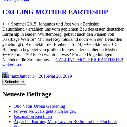
CALLING MOTHER EARTHSHIP
+++ Sommer 2015: Johannes und Jost von >Earthship
Deutschland< erzählen uns vom geplanten Bau des ersten deutschen
Earthship in Baden-Württemberg, gebaut nach den Plänen von
„Garbage Warrior“ Michael Reynolds und doch von den Behörden
genehmigt („Architektur der Freiheit“, S. 24) +++ Oktober 2015:
Baubeginn begleitet von großem Interesse der etablierten Medien
+++ Februar 2016: Da war doch was? Für alle Ungeduldigen:
Nachdem die Struktur aus …
CALLING MOTHER EARTHSHIP
weiterlesen
Franzi
Januar 14, 2016
Mai 20, 2019
Seitenleiste
Neueste Beiträge
Quo Vadis Urban Gardening?
Forever Now: Es geht auch länger.
Faszination Zeichnen
Ärger bei Burning Man, Love in Berlin und der Fluch der
Stars