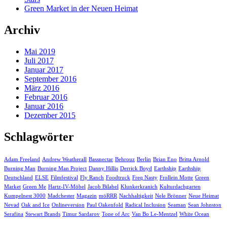
Green Market in der Neuen Heimat
Archiv
Mai 2019
Juli 2017
Januar 2017
September 2016
März 2016
Februar 2016
Januar 2016
Dezember 2015
Schlagwörter
Adam Freeland
Andrew Weatherall
Bassnectar
Behrouz
Berlin
Brian Eno
Britta Arnold
Burning Man
Burning Man Project
Danny Hillis
Derrick Boyd
Earthship
Earthship
Deutschland
ELSE
Filmfestival
Fly Ranch
Foodtruck
Freq Nasty
Frollein Motte
Green
Market
Green Me
Hartz-IV-Möbel
Jacob Bilabel
Klunkerkranich
Kulturdachgarten
Kumpelnest 3000
Madchester
Magazin
möRRR
Nachhaltigkeit
Nele Brönner
Neue Heimat
Nevad
Oak and Ice
Onlineversion
Paul Oakenfold
Radical Inclusion
Seaman
Sean Johnston
Serafina
Stewart Brands
Timur Sardarov
Tone of Arc
Van Bo Le-Mentzel
White Ocean