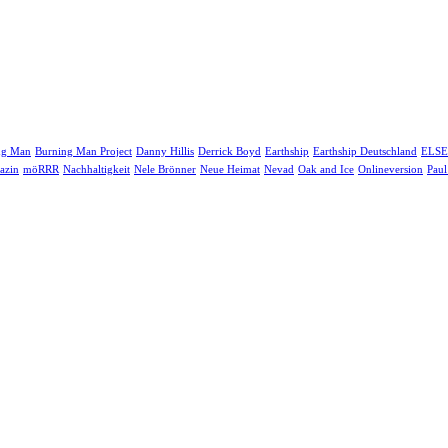
ng Man
Burning Man Project
Danny Hillis
Derrick Boyd
Earthship
Earthship Deutschland
ELSE
azin
möRRR
Nachhaltigkeit
Nele Brönner
Neue Heimat
Nevad
Oak and Ice
Onlineversion
Paul