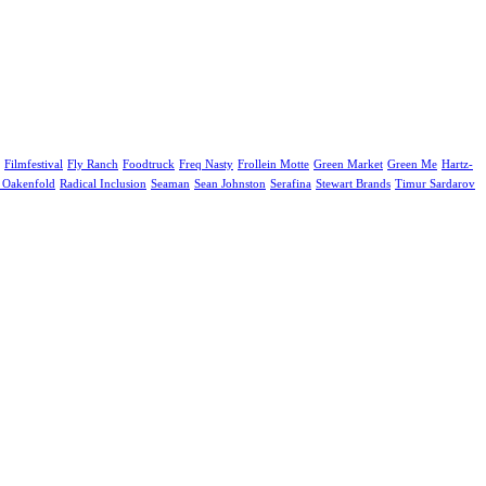
Filmfestival
Fly Ranch
Foodtruck
Freq Nasty
Frollein Motte
Green Market
Green Me
Hartz-
 Oakenfold
Radical Inclusion
Seaman
Sean Johnston
Serafina
Stewart Brands
Timur Sardarov