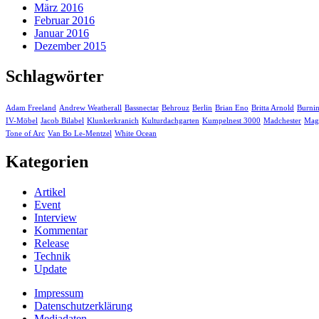
März 2016
Februar 2016
Januar 2016
Dezember 2015
Schlagwörter
Adam Freeland
Andrew Weatherall
Bassnectar
Behrouz
Berlin
Brian Eno
Britta Arnold
Burni
IV-Möbel
Jacob Bilabel
Klunkerkranich
Kulturdachgarten
Kumpelnest 3000
Madchester
Mag
Tone of Arc
Van Bo Le-Mentzel
White Ocean
Kategorien
Artikel
Event
Interview
Kommentar
Release
Technik
Update
Impressum
Datenschutzerklärung
Mediadaten